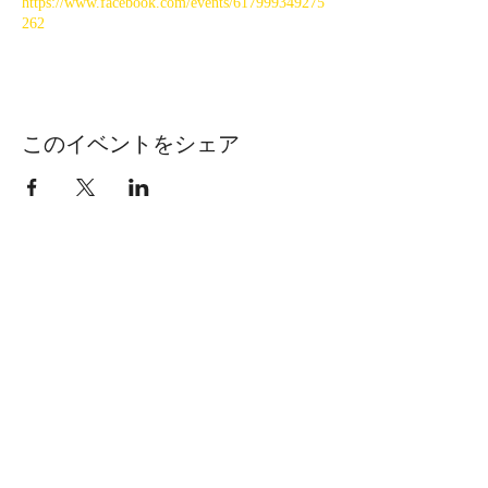
https://www.facebook.com/events/617999349275
262
このイベントをシェア
長野県下伊那郡下條村睦沢7144 おお
ぐて湖キャンプ場
Tel:
0260-27-2265
|
Mobile:
080-
7558-3772
|
oogute.camp@gmail.com
※電話でのお問合せは、午前８時30
分〜午後８時30分となっておりま